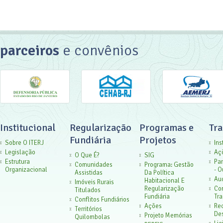
parceiros
e convênios
Institucional
Regularização
Programas e
Tr
Fundiária
Projetos
Sobre O ITERJ
Ins
Legislação
Aç
O Que É?
SIG
Estrutura
Par
Comunidades
Programa: Gestão
Organizacional
- O
Assistidas
Da Política
Aud
Habitacional E
Imóveis Rurais
Regularização
Co
Titulados
Fundiária
Tra
Conflitos Fundiários
Ações
Rec
Territórios
De
Projeto Memórias
Quilombolas