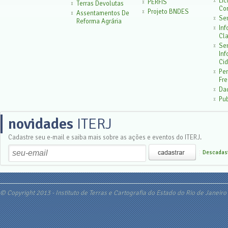
Lic
PERFIS
Terras Devolutas
Con
Projeto BNDES
Assentamentos De
Ser
Reforma Agrária
In
Cla
Ser
In
Cid
Pe
Fr
Da
Pu
novidades
ITERJ
Cadastre seu e-mail e saiba mais sobre as ações e eventos do ITERJ.
Descadast
© Copyright 2013 - Instituto de Terras e Cartografia do Estado do Rio de Janeiro 