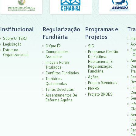
Institucional
Regularização
Programas e
Tr
Fundiária
Projetos
Sobre O ITERJ
Ins
Legislação
Aç
O Que É?
SIG
Estrutura
Par
Comunidades
Programa: Gestão
Organizacional
- O
Assistidas
Da Política
Aud
Habitacional E
Imóveis Rurais
Regularização
Co
Titulados
Fundiária
Tra
Conflitos Fundiários
Ações
Rec
Territórios
De
Projeto Memórias
Quilombolas
Lic
PERFIS
Terras Devolutas
Con
Projeto BNDES
Assentamentos De
Ser
Reforma Agrária
In
Cla
Ser
In
Cid
Pe
Fr