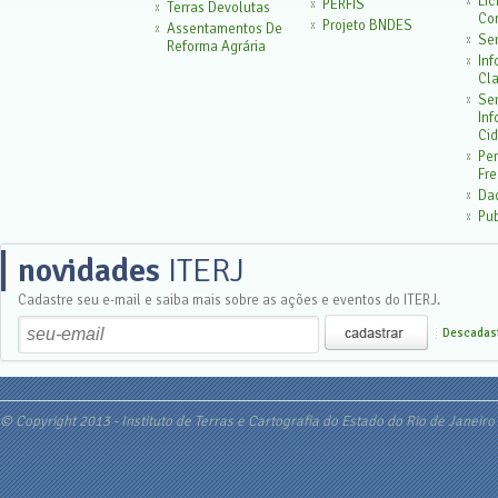
Lic
PERFIS
Terras Devolutas
Con
Projeto BNDES
Assentamentos De
Ser
Reforma Agrária
In
Cla
Ser
In
Cid
Pe
Fr
Da
Pu
novidades
ITERJ
Cadastre seu e-mail e saiba mais sobre as ações e eventos do ITERJ.
Descadast
© Copyright 2013 - Instituto de Terras e Cartografia do Estado do Rio de Janeiro 