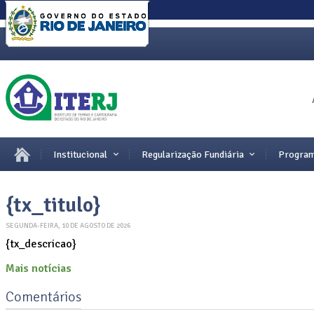
Institucional
Regularização Fundiária
Program
{tx_titulo}
SEGUNDA-FEIRA, 10 DE AGOSTO DE 2026
{tx_descricao}
Mais notícias
Comentários