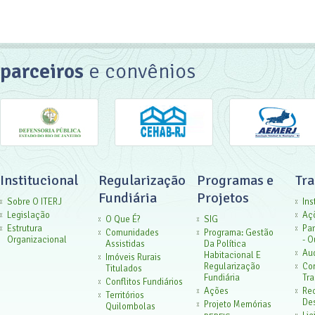
parceiros
e convênios
Institucional
Regularização
Programas e
Tr
Fundiária
Projetos
Sobre O ITERJ
Ins
Legislação
Aç
O Que É?
SIG
Estrutura
Par
Comunidades
Programa: Gestão
Organizacional
- O
Assistidas
Da Política
Aud
Habitacional E
Imóveis Rurais
Regularização
Co
Titulados
Fundiária
Tra
Conflitos Fundiários
Ações
Rec
Territórios
De
Projeto Memórias
Quilombolas