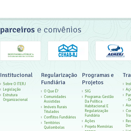
parceiros
e convênios
Institucional
Regularização
Programas e
Tr
Fundiária
Projetos
Sobre O ITERJ
Ins
Legislação
Aç
O Que É?
SIG
Estrutura
Par
Comunidades
Programa: Gestão
Organizacional
- O
Assistidas
Da Política
Aud
Habitacional E
Imóveis Rurais
Regularização
Co
Titulados
Fundiária
Tra
Conflitos Fundiários
Ações
Rec
Territórios
De
Projeto Memórias
Quilombolas