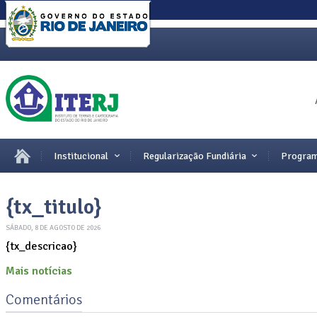
Institucional
Regularização Fundiária
Program
{tx_titulo}
SÁBADO, 8 DE AGOSTO DE 2026
{tx_descricao}
Mais notícias
Comentários