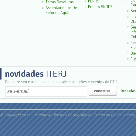
Lic
PERFIS
Terras Devolutas
Con
Projeto BNDES
Assentamentos De
Ser
Reforma Agrária
In
Cla
Ser
In
Cid
Pe
Fr
Da
Pu
novidades
ITERJ
Cadastre seu e-mail e saiba mais sobre as ações e eventos do ITERJ.
Descadast
© Copyright 2013 - Instituto de Terras e Cartografia do Estado do Rio de Janeiro 