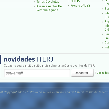
Lic
PERFIS
Terras Devolutas
Con
Projeto BNDES
Assentamentos De
Ser
Reforma Agrária
In
Cla
Ser
In
Cid
Pe
Fr
Da
Pu
novidades
ITERJ
Cadastre seu e-mail e saiba mais sobre as ações e eventos do ITERJ.
Descadast
© Copyright 2013 - Instituto de Terras e Cartografia do Estado do Rio de Janeiro 