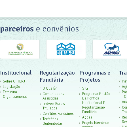
parceiros
e convênios
Institucional
Regularização
Programas e
Tr
Fundiária
Projetos
Sobre O ITERJ
Ins
Legislação
Aç
O Que É?
SIG
Estrutura
Par
Comunidades
Programa: Gestão
Organizacional
- O
Assistidas
Da Política
Aud
Habitacional E
Imóveis Rurais
Regularização
Co
Titulados
Fundiária
Tra
Conflitos Fundiários
Ações
Rec
Territórios
De
Projeto Memórias
Quilombolas