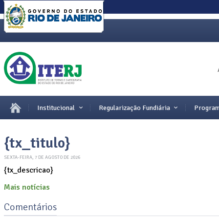
Institucional
Regularização Fundiária
Program
{tx_titulo}
SEXTA-FEIRA, 7 DE AGOSTO DE 2026
{tx_descricao}
Mais notícias
Comentários