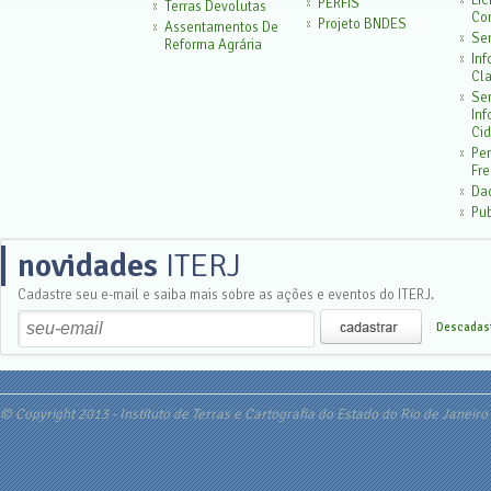
Lic
PERFIS
Terras Devolutas
Con
Projeto BNDES
Assentamentos De
Ser
Reforma Agrária
In
Cla
Ser
In
Cid
Pe
Fr
Da
Pu
novidades
ITERJ
Cadastre seu e-mail e saiba mais sobre as ações e eventos do ITERJ.
Descadast
© Copyright 2013 - Instituto de Terras e Cartografia do Estado do Rio de Janeiro 