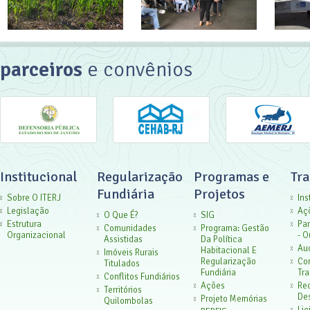
parceiros
e convênios
Institucional
Regularização
Programas e
Tr
Fundiária
Projetos
Sobre O ITERJ
Ins
Legislação
Aç
O Que É?
SIG
Estrutura
Par
Comunidades
Programa: Gestão
Organizacional
- O
Assistidas
Da Política
Aud
Habitacional E
Imóveis Rurais
Regularização
Co
Titulados
Fundiária
Tra
Conflitos Fundiários
Ações
Rec
Territórios
De
Projeto Memórias
Quilombolas